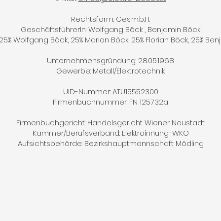
Rechtsform: Ges.m.b.H.
GeschäftsführerIn: Wolfgang Böck , Benjamin Böck
 25% Wolfgang Böck, 25% Marion Böck, 25% Florian Böck, 25% Be
Unternehmensgründung: 28.05.1968
Gewerbe: Metall/Elektrotechnik
UID-Nummer: ATU15552300
Firmenbuchnummer: FN 125732a
Firmenbuchgericht: Handelsgericht Wiener Neustadt
Kammer/Berufsverband: Elektroinnung-WKO
Aufsichtsbehörde: Bezirkshauptmannschaft Mödling