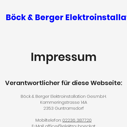
Böck & Berger Elektroinstalla
Impressum
Verantwortlicher für diese Webseite:​
Böck & Berger Elektroinstallation Ges.m.b.H.
Kammeringstrasse 14A
2353 Guntramsdorf
Mobiltelefon:
02236 387720
E-Mail:
office@elektro-boeck.at